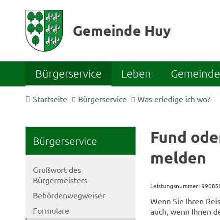
Gemeinde Huy
Bürgerservice
Leben
Gemeinde 
Startseite
Bürgerservice
Was erledige ich wo?
Fund ode
Bürgerservice
melden
Grußwort des
Bürgermeisters
Leistungsnummer: 9908
Behördenwegweiser
Wenn Sie Ihren Reis
Formulare
auch, wenn Ihnen de