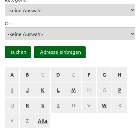
Ort:
suchen
Adresse eintragen
A
B
C
D
E
F
G
H
I
J
K
L
M
N
O
P
Q
R
S
T
U
V
W
X
Y
Z
Alle