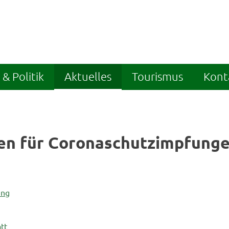
& Politik
Aktuelles
Tourismus
Kont
en für Coronaschutzimpfung
ung
tt