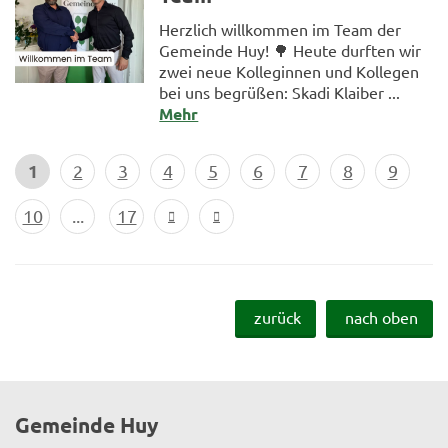
Herzlich willkommen im Team der
Gemeinde Huy! 🌳 Heute durften wir
zwei neue Kolleginnen und Kollegen
bei uns begrüßen: Skadi Klaiber ...
Mehr
1
2
3
4
5
6
7
8
9
10
...
17
zurück
nach oben
Gemeinde Huy