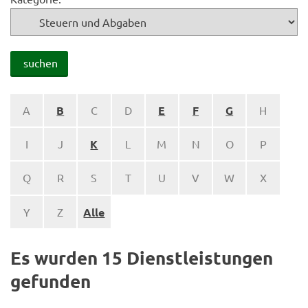
suchen
A
B
C
D
E
F
G
H
I
J
K
L
M
N
O
P
Q
R
S
T
U
V
W
X
Y
Z
Alle
Es wurden 15 Dienstleistungen
gefunden