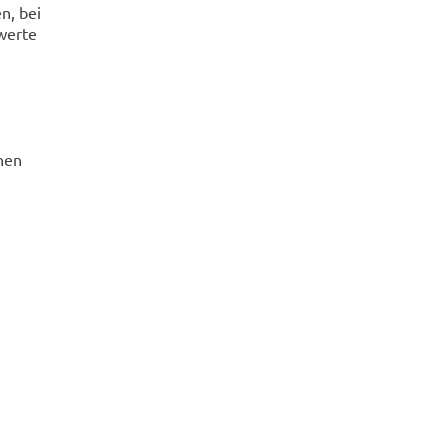
n, bei
werte
nen