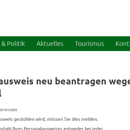
& Politik
Aktuelles
Tourismus
Kont
ausweis neu beantragen weg
l
8001012005
usweis gestohlen wird, müssen Sie dies melden.
stahl Ihres Personalausweises entweder bei jeder