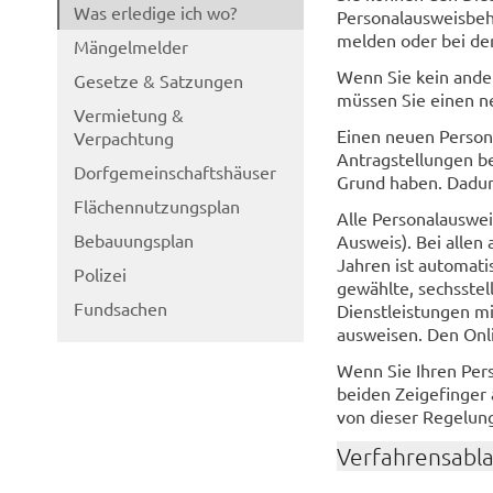
Was erledige ich wo?
Personalausweisbehö
melden oder bei der
Mängelmelder
Wenn Sie kein ander
Gesetze & Satzungen
müssen Sie einen n
Vermietung &
Einen neuen Person
Verpachtung
Antragstellungen b
Dorfgemeinschaftshäuser
Grund haben. Dadur
Flächennutzungsplan
Alle Personalauswei
Bebauungsplan
Ausweis). Bei allen
Jahren ist automati
Polizei
gewählte, sechsstel
Fundsachen
Dienstleistungen 
ausweisen. Den Onl
Wenn Sie Ihren Pers
beiden Zeigefinger 
von dieser Regelun
Verfahrensabl