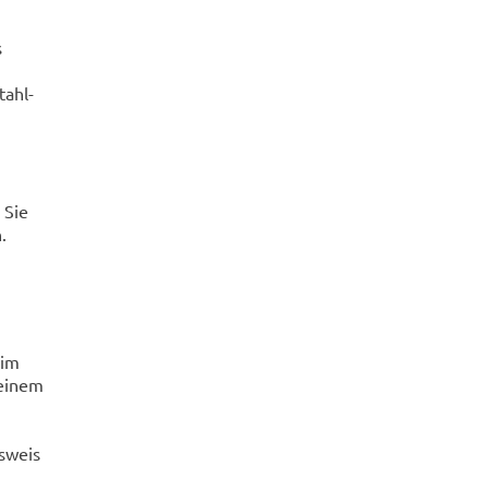
s
h
tahl-
 Sie
.
eim
 einem
usweis