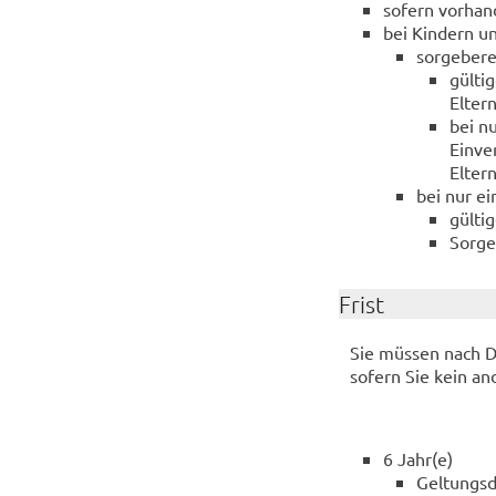
sofern vorhand
bei Kindern un
sorgeberec
gülti
Eltern
bei n
Einve
Elter
bei nur ei
gülti
Sorge
Frist
Sie müssen nach D
sofern Sie kein a
6 Jahr(e)
Geltungsd