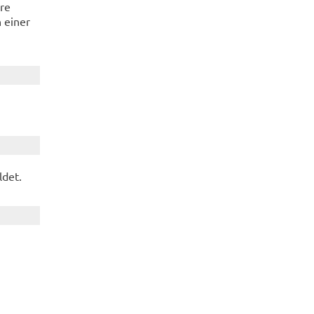
hre
 einer
ldet.
n