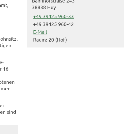
Bahnhofstraße 243
amt,
38838 Huy
+49 39425 960-33
,
+49 39425 960-42
E-Mail
ohnsitz.
Raum: 20 (Hof)
tigen
e-
r 16
botenen
ehmen
er
en sind