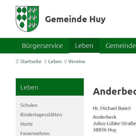
Gemeinde Huy
Bürgerservice
Leben
Gemeinde 
Startseite
Leben
Vereine
Leben
Anderbec
Schulen
Hr. Michael Baierl
Kindertagesstätten
Anderbeck
Julius-Lübke-Straße
Horte
38836 Huy
Feuerwehren