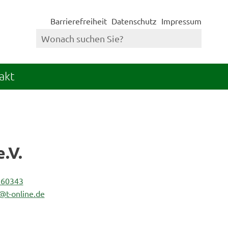
Barrierefreiheit
Datenschutz
Impressum
akt
.V.
 60343
@t-online.de