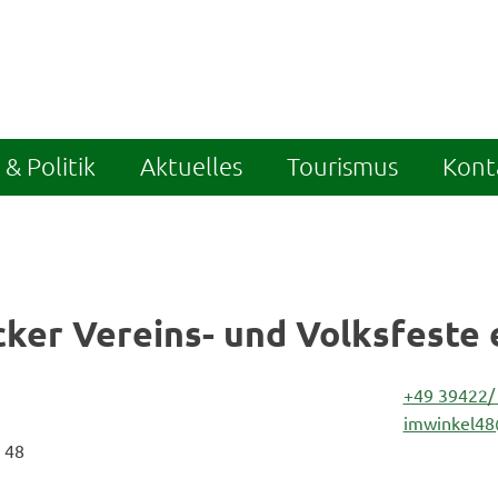
& Politik
Aktuelles
Tourismus
Kont
ker Vereins- und Volksfeste e
+49 39422/
imwinkel48
 48