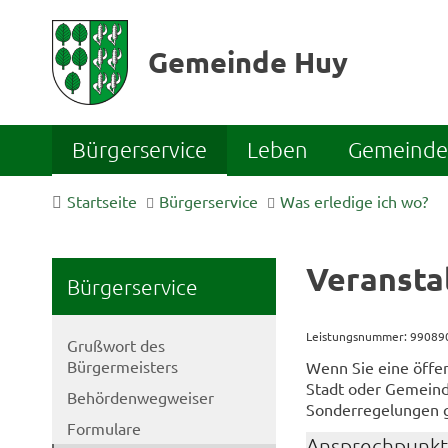
Gemeinde Huy
Bürgerservice
Leben
Gemeinde 
Startseite
Bürgerservice
Was erledige ich wo?
Veransta
Bürgerservice
Leistungsnummer: 9908
Grußwort des
Bürgermeisters
Wenn Sie eine öffen
Stadt oder Gemein
Behördenwegweiser
Sonderregelungen g
Formulare
Ansprechpunkt