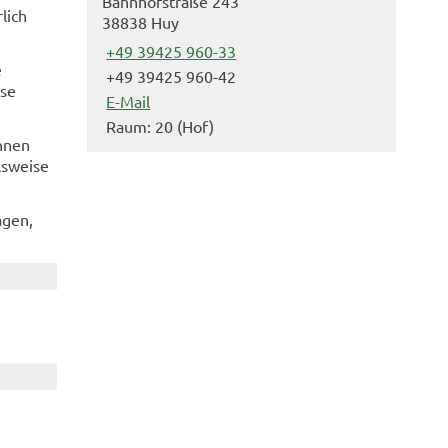
Bahnhofstraße 243
lich
38838 Huy
+49 39425 960-33
e
+49 39425 960-42
ese
E-Mail
Raum: 20 (Hof)
nnen
lsweise
agen,