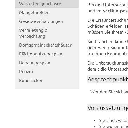
Was erledige ich wo?
Bei der Untersuchung
und entwicklungsmäß
Mängelmelder
Die Erstuntersuchun
Gesetze & Satzungen
Schäden erleiden. N
Vermietung &
müssen Sie Ihrem A
Verpachtung
Sie brauchen keine
Dorfgemeinschaftshäuser
oder wenn Sie nur ku
für einen Ferienjob
Flächennutzungsplan
Bebauungsplan
Die Untersuchungsk
damit die Untersuc
Polizei
Ansprechpunkt
Fundsachen
Wenden Sie sich an
Voraussetzung
Sie sind zwisc
Sie wollen ei