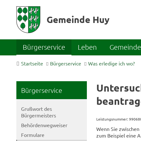
Gemeinde Huy
Bürgerservice
Leben
Gemeinde 
Startseite
Bürgerservice
Was erledige ich wo?
Untersuc
Bürgerservice
beantra
Grußwort des
Bürgermeisters
Leistungsnummer: 9906
Behördenwegweiser
Wenn Sie zwischen 1
Formulare
zum Beispiel eine A