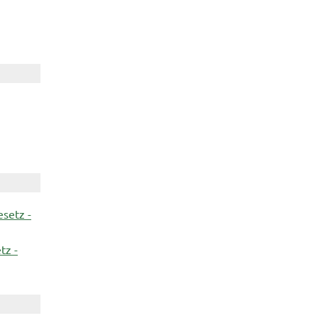
setz -
tz -