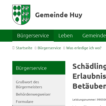
Gemeinde Huy
Bürgerservice
Leben
Gemeinde 
Startseite
Bürgerservice
Was erledige ich wo?
Schädlin
Bürgerservice
Erlaubni
Grußwort des
Betäuben
Bürgermeisters
Behördenwegweiser
Leistungsnummer: 9905
Formulare