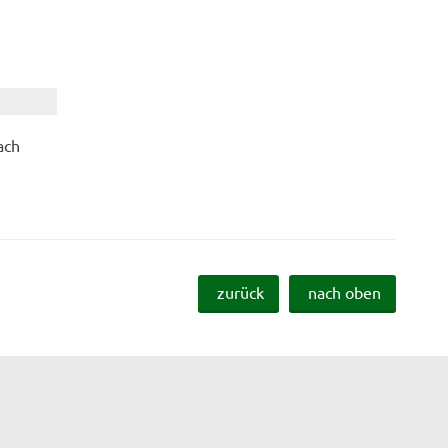
ach
zurück
nach oben