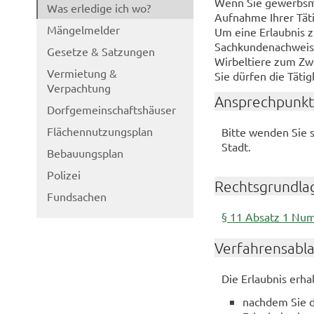
Wenn Sie gewerbsmä
Was erledige ich wo?
Aufnahme Ihrer Täti
Mängelmelder
Um eine Erlaubnis z
Sachkundenachweise
Gesetze & Satzungen
Wirbeltiere zum Zw
Vermietung &
Sie dürfen die Tätig
Verpachtung
Ansprechpunkt
Dorfgemeinschaftshäuser
Flächennutzungsplan
Bitte wenden Sie s
Stadt.
Bebauungsplan
Polizei
Rechtsgrundla
Fundsachen
§ 11 Absatz 1 Num
Verfahrensabl
Die Erlaubnis erha
nachdem Sie d