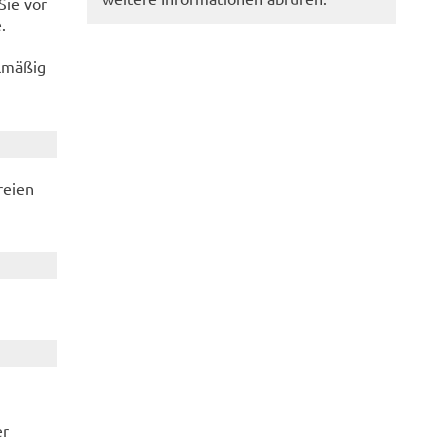
Sie vor
e.
lmäßig
reien
er