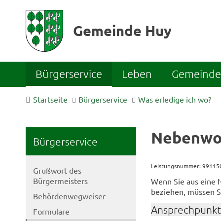
Gemeinde Huy
Bürgerservice
Leben
Gemeinde 
Startseite
Bürgerservice
Was erledige ich wo?
Nebenwo
Bürgerservice
Leistungsnummer: 9911
Grußwort des
Bürgermeisters
Wenn Sie aus eine
beziehen, müssen S
Behördenwegweiser
Ansprechpunkt
Formulare