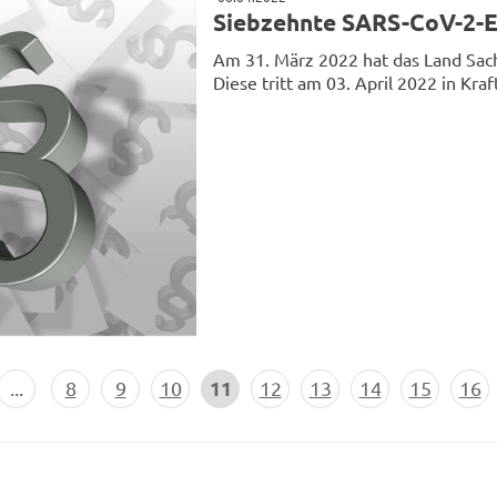
Siebzehnte SARS-CoV-2-
Am 31. März 2022 hat das Land Sac
Diese tritt am 03. April 2022 in Kraf
11
...
8
9
10
12
13
14
15
16