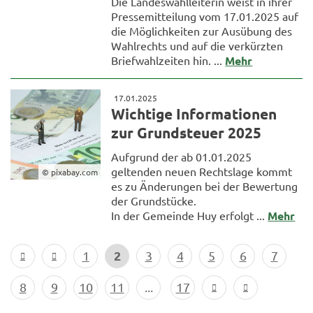
Die Landeswahlleiterin weist in ihrer
Pressemitteilung vom 17.01.2025 auf
die Möglichkeiten zur Ausübung des
Wahlrechts und auf die verkürzten
Briefwahlzeiten hin. ...
Mehr
17.01.2025
Wichtige Informationen
zur Grundsteuer 2025
Aufgrund der ab 01.01.2025
geltenden neuen Rechtslage kommt
© pixabay.com
es zu Änderungen bei der Bewertung
der Grundstücke.
In der Gemeinde Huy erfolgt ...
Mehr
2
1
3
4
5
6
7
8
9
10
11
...
17